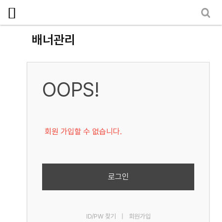
로그인
회원가입
마이페이지
소개
배너관리
<
소식
노동상담
OOPS!
자료
부설기관
회원 가입할 수 없습니다.
업무
로그인
ID/PW 찾기
|
회원가입