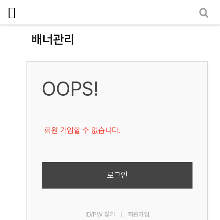
로그인
회원가입
마이페이지
소개
배너관리
<
소식
노동상담
OOPS!
자료
부설기관
회원 가입할 수 없습니다.
업무
로그인
ID/PW 찾기
|
회원가입