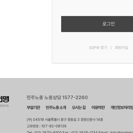
로그인
ID/PW 찾기
|
회원가입
민주노총 노동상담 1577-2260
부설기관
민주노총 소개
오시는 길
이용약관
개인정보처리
(우) 04518 서울특별시 중구 정동길 3 경향신문사 14층
고유번호 : 107-82-08139
Tel : (02) 2670-9100 Fax : (02) 2635-1134 Email : kctu@nodon