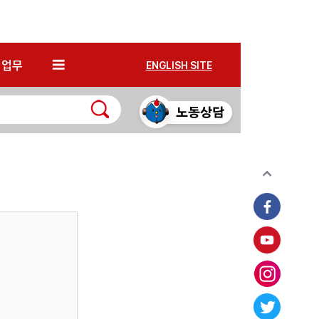
*
업무
ENGLISH SITE