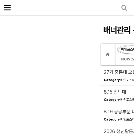
로그인
회원가입
Sketchbook5, 스케치북5
마이페이지
소개
<
배너관리 
소식
노동상담
메인포스터
Sketchbook5, 스케치북5
자료
NOW(
부설기관
27기 중통대 모
Category
메인포스터(
업무
8.15 전노대
Category
메인포스터(
8.19 공공부문
Category
메인포스터(
2026 청년활