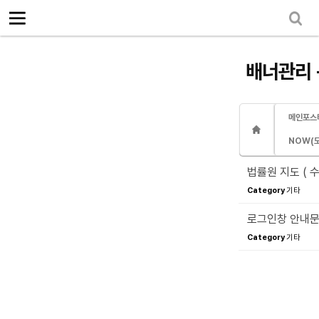
로그인
회원가입
Sketchbook5, 스케치북5
마이페이지
소개
<
배너관리 
소식
노동상담
메인포스터
Sketchbook5, 스케치북5
자료
NOW(
부설기관
법률원 지도 ( 
Category
기타
업무
로그인창 안내문 
Category
기타