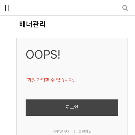
로그인
회원가입
마이페이지
소개
배너관리
<
소식
노동상담
OOPS!
자료
부설기관
회원 가입할 수 없습니다.
업무
로그인
ID/PW 찾기
|
회원가입