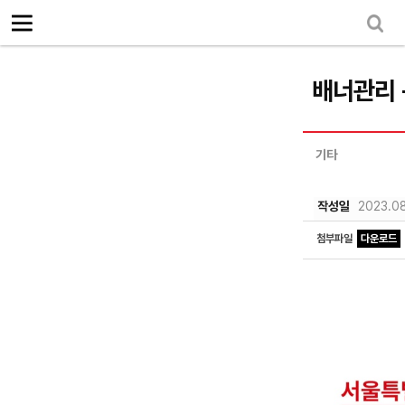
로그인
회원가입
Sketchbook5, 스케치북5
마이페이지
소개
<
배너관리 
소식
노동상담
기타
Sketchbook5, 스케치북5
자료
작성일
2023.08
부설기관
첨부파일
다운로드
업무