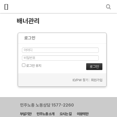
마이페이지
소개
배너관리
<
소식
로그인
노동상담
자료
부설기관
로그인 유지
업무
ID/PW 찾기
|
회원가입
민주노총 노동상담 1577-2260
부설기관
민주노총 소개
오시는 길
이용약관