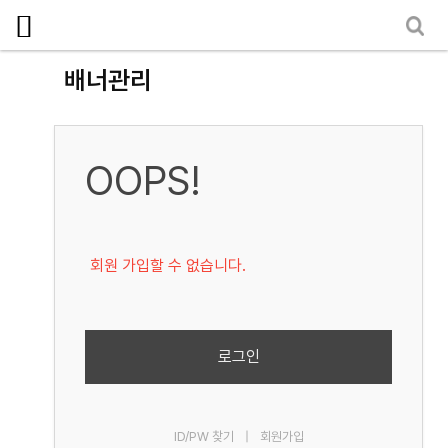
로그인
회원가입
마이페이지
소개
배너관리
<
소식
노동상담
OOPS!
자료
부설기관
회원 가입할 수 없습니다.
업무
로그인
ID/PW 찾기
|
회원가입