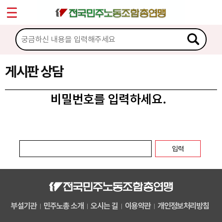
*
마이페이지
소개
<
소식
게시판 상담
노동상담
비밀번호를 입력하세요.
게시판 상담
권리찾기수첩 검색
바로보기
찾아보기
노동조합 가입 안내
부설기관
민주노총 소개
오시는 길
이용약관
개인정보처리방침
전국 노동상담소 안내