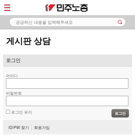
*
마이페이지
소개
<
소식
게시판 상담
노동상담
- 게시판 상담
로그인
- 권리찾기수첩 검색
아이디
- 바로보기
- 찾아보기
비밀번호
- 노동조합 가입 안내
로그인 유지
로그인
- 전국 노동상담소 안내
ID/PW 찾기
회원가입
자료