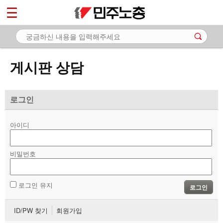
*
마이페이지
소개
<
소식
게시판 상담
노동상담
- 게시판 상담
로그인
- 권리찾기수첩 검색
아이디
- 바로보기
- 찾아보기
비밀번호
- 노동조합 가입 안내
로그인 유지
로그인
- 전국 노동상담소 안내
ID/PW 찾기
회원가입
자료