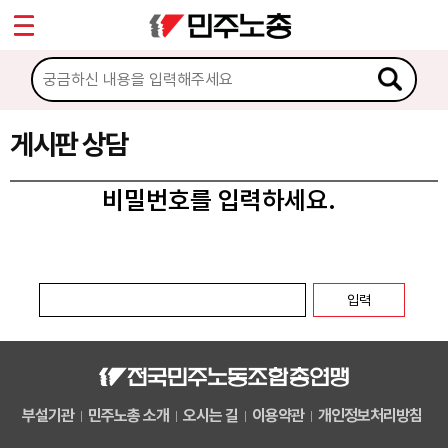
*
마이페이지
소개
<
소식
게시판 상담
노동상담
비밀번호를 입력하세요.
게시판 상담
권리찾기수첩 검색
바로보기
찾아보기
노동조합 가입 안내
부설기관
민주노총 소개
오시는 길
이용약관
개인정보처리방침
전국 노동상담소 안내