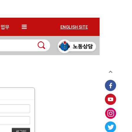
*
업무
ENGLISH SITE