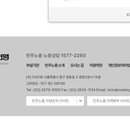
I
민주노총 노동상담 1577-2260
부설기관
민주노총 소개
오시는 길
이용약관
개인정보처리
(우) 04518 서울특별시 중구 정동길 3 경향신문사 14층
고유번호 : 107-82-08139
Tel : (02) 2670-9100 Fax : (02) 2635-1134 Email : kctu@nodon
민주노총 가맹조직 사이트
민주노총 지역본부 사이트