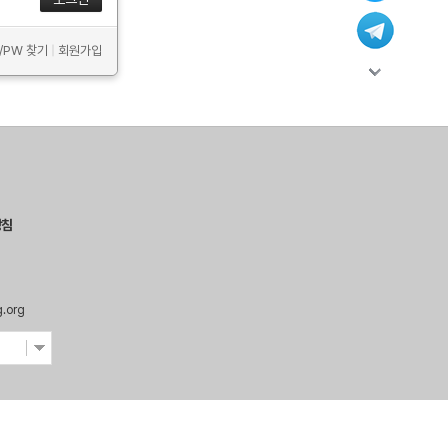
D/PW 찾기
|
회원가입
방침
g.org