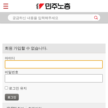
*
마이페이지
소개
<
소식
노동상담
자료
회원 가입할 수 없습니다.
부설기관
아이디
업무
비밀번호
로그인 유지