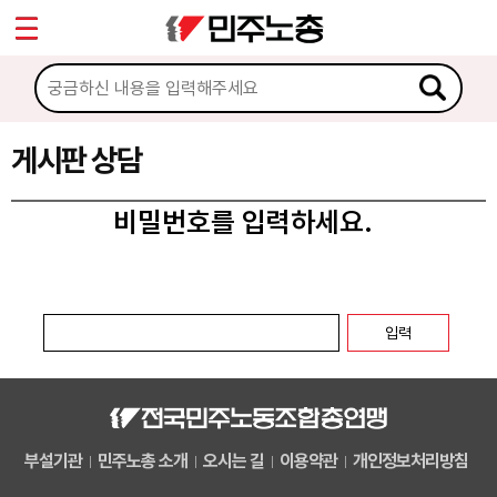
*
마이페이지
소개
<
소식
게시판 상담
노동상담
비밀번호를 입력하세요.
게시판 상담
권리찾기수첩 검색
바로보기
찾아보기
노동조합 가입 안내
부설기관
민주노총 소개
오시는 길
이용약관
개인정보처리방침
전국 노동상담소 안내