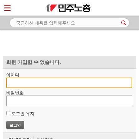
*
마이페이지
소개
<
소식
노동상담
자료
회원 가입할 수 없습니다.
부설기관
아이디
업무
비밀번호
로그인 유지