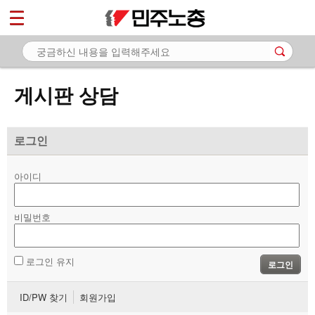
*
마이페이지
소개
<
소식
게시판 상담
노동상담
- 게시판 상담
로그인
- 권리찾기수첩 검색
아이디
- 바로보기
- 찾아보기
비밀번호
- 노동조합 가입 안내
로그인 유지
로그인
- 전국 노동상담소 안내
ID/PW 찾기
회원가입
자료