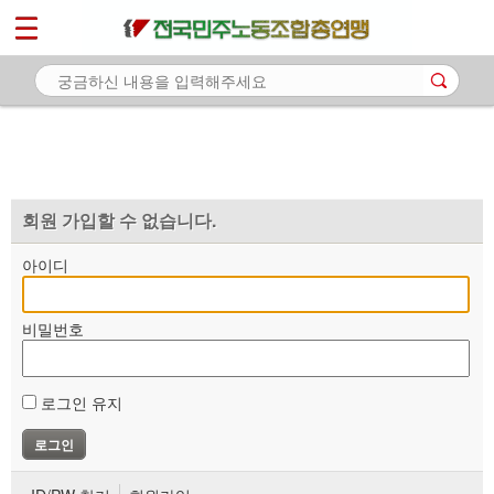
*
마이페이지
소개
<
소식
노동상담
자료
회원 가입할 수 없습니다.
부설기관
아이디
업무
비밀번호
로그인 유지