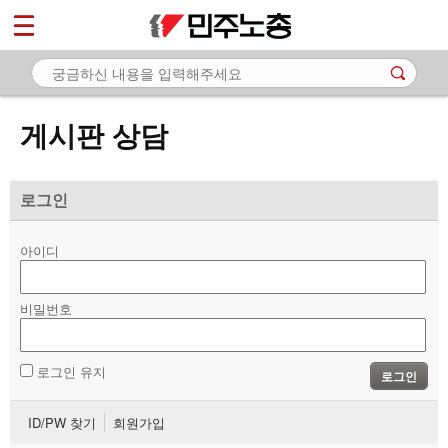
*
마이페이지
소개
<
소식
게시판 상담
노동상담
- 게시판 상담
로그인
- 권리찾기수첩 검색
아이디
- 바로보기
- 찾아보기
비밀번호
- 노동조합 가입 안내
로그인 유지
로그인
- 전국 노동상담소 안내
ID/PW 찾기
회원가입
자료