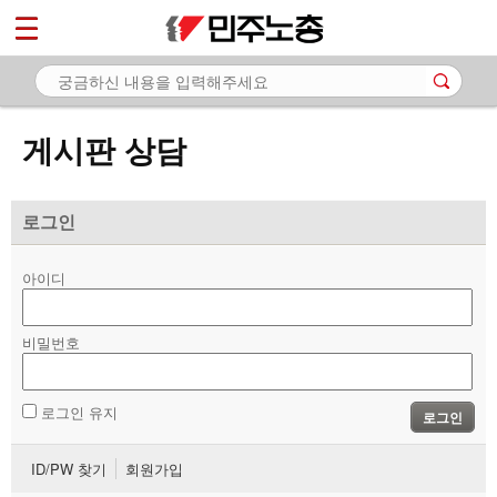
*
마이페이지
소개
<
소식
게시판 상담
노동상담
- 게시판 상담
로그인
- 권리찾기수첩 검색
아이디
- 바로보기
- 찾아보기
비밀번호
- 노동조합 가입 안내
로그인 유지
로그인
- 전국 노동상담소 안내
ID/PW 찾기
회원가입
자료