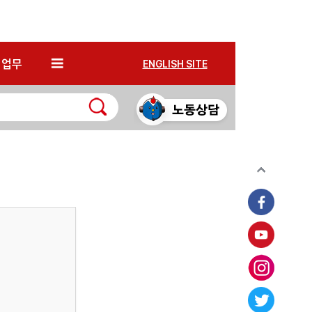
*
업무
ENGLISH SITE