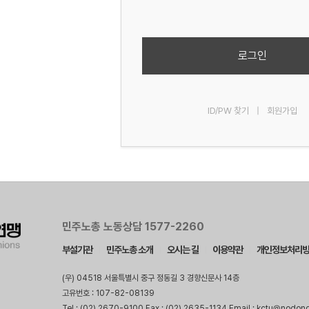
로그인
ID/PW 찾기
|
회원가입
민주노총 노동상담 1577-2260
부설기관
민주노총 소개
오시는 길
이용약관
개인정보처리
(우) 04518 서울특별시 중구 정동길 3 경향신문사 14층
고유번호 : 107-82-08139
Tel : (02) 2670-9100 Fax : (02) 2635-1134 Email : kctu@nodon