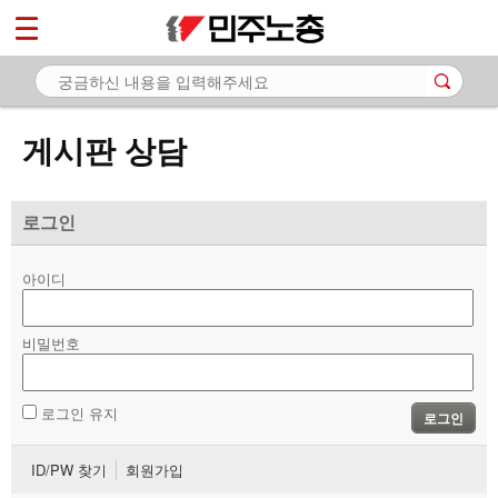
*
마이페이지
소개
<
소식
게시판 상담
노동상담
- 게시판 상담
로그인
- 권리찾기수첩 검색
아이디
- 바로보기
- 찾아보기
비밀번호
- 노동조합 가입 안내
로그인 유지
로그인
- 전국 노동상담소 안내
ID/PW 찾기
회원가입
자료