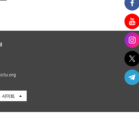
침
kctu.org
 사이트