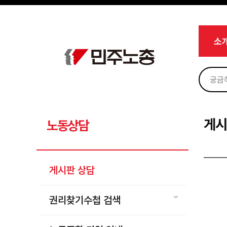
메뉴 건너뛰기
로그인
회원가입
마이페이지
소개
소
<
소식
노동상담
게시판 상담
권리찾기수첩 검색
게시
노동상담
바로보기
찾아보기
게시판 상담
노동조합 가입 안내
전국 노동상담소 안내
권리찾기수첩 검색
자료