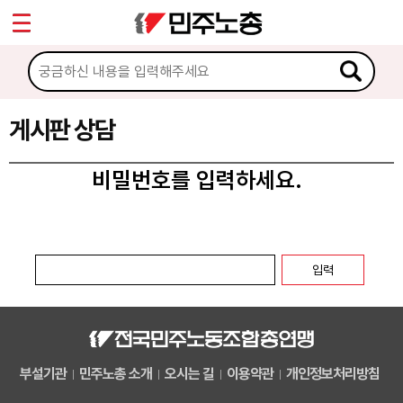
*
마이페이지
소개
<
소식
게시판 상담
노동상담
비밀번호를 입력하세요.
게시판 상담
권리찾기수첩 검색
바로보기
찾아보기
노동조합 가입 안내
부설기관
민주노총 소개
오시는 길
이용약관
개인정보처리방침
전국 노동상담소 안내