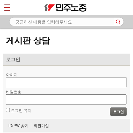
*
마이페이지
소개
<
소식
게시판 상담
노동상담
- 게시판 상담
로그인
- 권리찾기수첩 검색
아이디
- 바로보기
- 찾아보기
비밀번호
- 노동조합 가입 안내
로그인 유지
로그인
- 전국 노동상담소 안내
ID/PW 찾기
회원가입
자료