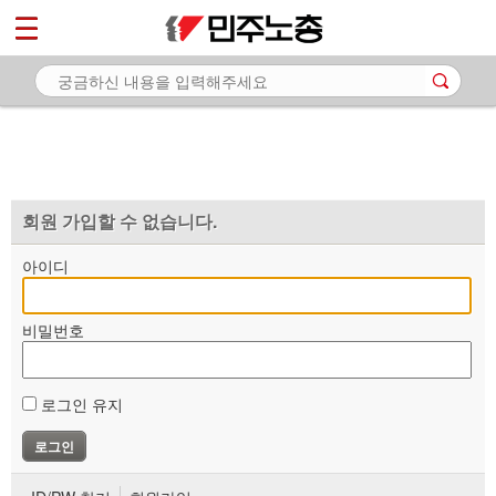
*
마이페이지
소개
<
소식
노동상담
자료
회원 가입할 수 없습니다.
부설기관
아이디
업무
비밀번호
로그인 유지