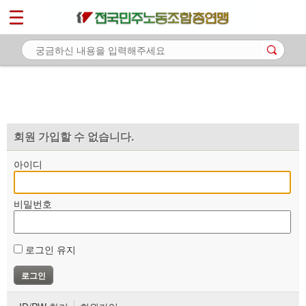
*
마이페이지
소개
<
소식
노동상담
자료
회원 가입할 수 없습니다.
부설기관
아이디
업무
비밀번호
로그인 유지