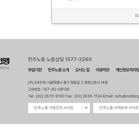
I
민주노총 노동상담 1577-2260
부설기관
민주노총 소개
오시는 길
이용약관
개인정보처리
(우) 04518 서울특별시 중구 정동길 3 경향신문사 14층
고유번호 : 107-82-08139
Tel : (02) 2670-9100 Fax : (02) 2635-1134 Email : kctu@nodon
민주노총 가맹조직 사이트
민주노총 지역본부 사이트