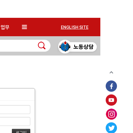
*
업무
ENGLISH SITE