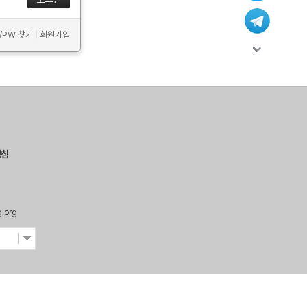
D/PW 찾기
|
회원가입
방침
g.org