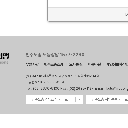
I
민주노총 노동상담 1577-2260
부설기관
민주노총 소개
오시는 길
이용약관
개인정보처리
(우) 04518 서울특별시 중구 정동길 3 경향신문사 14층
고유번호 : 107-82-08139
Tel : (02) 2670-9100 Fax : (02) 2635-1134 Email : kctu@nodon
민주노총 가맹조직 사이트
민주노총 지역본부 사이트