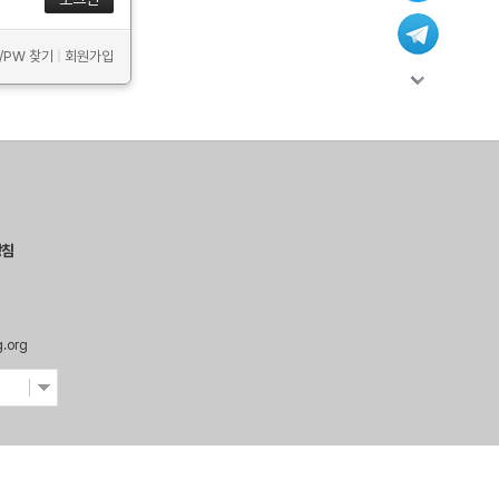
D/PW 찾기
|
회원가입
방침
g.org