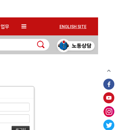
*
업무
ENGLISH SITE