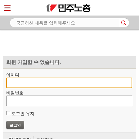
*
마이페이지
소개
<
소식
노동상담
자료
회원 가입할 수 없습니다.
부설기관
아이디
업무
비밀번호
로그인 유지