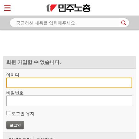
*
마이페이지
소개
<
소식
노동상담
자료
회원 가입할 수 없습니다.
부설기관
아이디
업무
비밀번호
로그인 유지