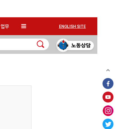
*
업무
ENGLISH SITE