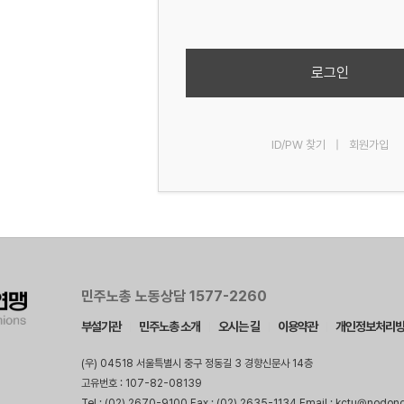
로그인
ID/PW 찾기
|
회원가입
민주노총 노동상담 1577-2260
부설기관
민주노총 소개
오시는 길
이용약관
개인정보처리
(우) 04518 서울특별시 중구 정동길 3 경향신문사 14층
고유번호 : 107-82-08139
Tel : (02) 2670-9100 Fax : (02) 2635-1134 Email : kctu@nodon