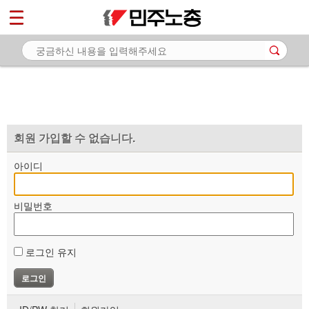
*
마이페이지
소개
<
소식
노동상담
자료
회원 가입할 수 없습니다.
부설기관
아이디
업무
비밀번호
로그인 유지