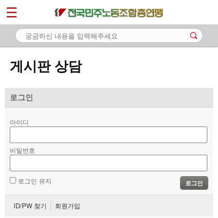
*
마이페이지
소개
<
소식
게시판 상담
노동상담
- 게시판 상담
로그인
- 권리찾기수첩 검색
아이디
- 바로보기
- 찾아보기
비밀번호
- 노동조합 가입 안내
로그인 유지
로그인
- 전국 노동상담소 안내
ID/PW 찾기
회원가입
자료