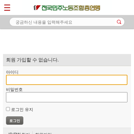
*
마이페이지
소개
<
소식
노동상담
자료
회원 가입할 수 없습니다.
부설기관
아이디
업무
비밀번호
로그인 유지