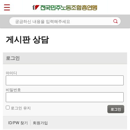
*
마이페이지
소개
<
소식
게시판 상담
노동상담
- 게시판 상담
로그인
- 권리찾기수첩 검색
아이디
- 바로보기
- 찾아보기
비밀번호
- 노동조합 가입 안내
로그인 유지
로그인
- 전국 노동상담소 안내
ID/PW 찾기
회원가입
자료