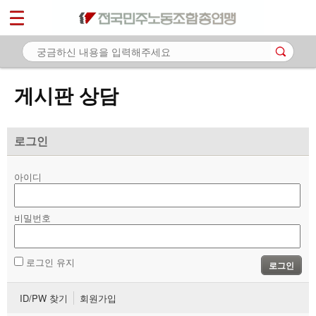
*
마이페이지
소개
<
소식
게시판 상담
노동상담
- 게시판 상담
로그인
- 권리찾기수첩 검색
아이디
- 바로보기
- 찾아보기
비밀번호
- 노동조합 가입 안내
로그인 유지
로그인
- 전국 노동상담소 안내
ID/PW 찾기
회원가입
자료