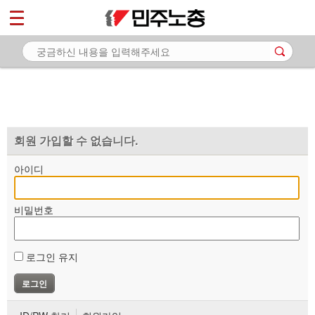
*
마이페이지
소개
<
소식
노동상담
자료
회원 가입할 수 없습니다.
부설기관
아이디
업무
비밀번호
로그인 유지