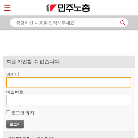
*
마이페이지
소개
<
소식
노동상담
자료
회원 가입할 수 없습니다.
부설기관
아이디
업무
비밀번호
로그인 유지