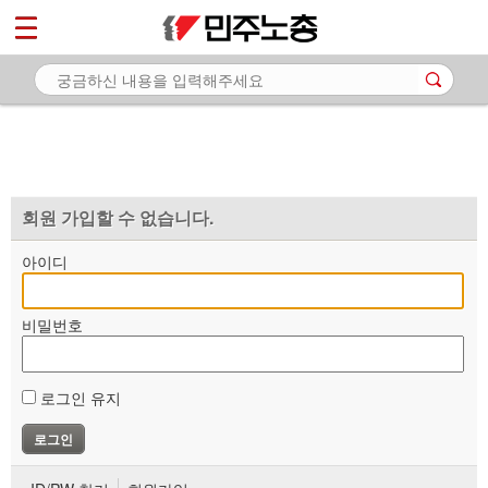
*
마이페이지
소개
<
소식
노동상담
자료
회원 가입할 수 없습니다.
부설기관
아이디
업무
비밀번호
로그인 유지