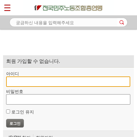
*
마이페이지
소개
<
소식
노동상담
자료
회원 가입할 수 없습니다.
부설기관
아이디
업무
비밀번호
로그인 유지