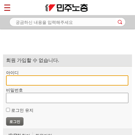
*
마이페이지
소개
<
소식
노동상담
자료
회원 가입할 수 없습니다.
부설기관
아이디
업무
비밀번호
로그인 유지