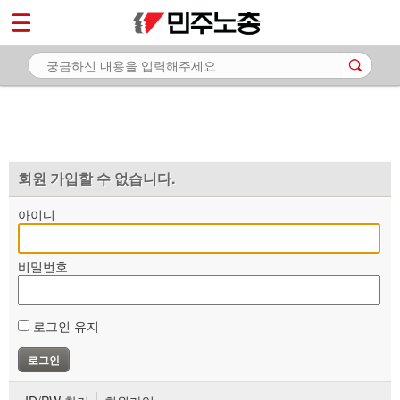
*
마이페이지
소개
<
소식
노동상담
자료
회원 가입할 수 없습니다.
부설기관
아이디
업무
비밀번호
로그인 유지