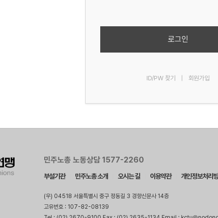
로그인
ID/PW 찾기
|
회원가입
민주노총 노동상담 1577-2260
부설기관
민주노총 소개
오시는 길
이용약관
개인정보처리
(우) 04518 서울특별시 중구 정동길 3 경향신문사 14층
고유번호 : 107-82-08139
Tel : (02) 2670-9100 Fax : (02) 2635-1134 Email : kctu@nodon