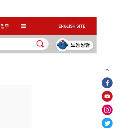
*
업무
ENGLISH SITE