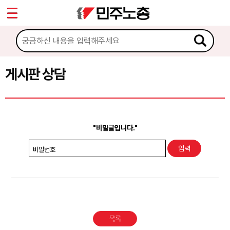
*
Sketchbook5, 스케치북5
마이페이지
소개
<
소식
게시판 상담
Sketchbook5, 스케치북5
노동상담
게시판 상담
"비밀글입니다."
권리찾기수첩 검색
비밀번호
바로보기
찾아보기
노동조합 가입 안내
목록
전국 노동상담소 안내