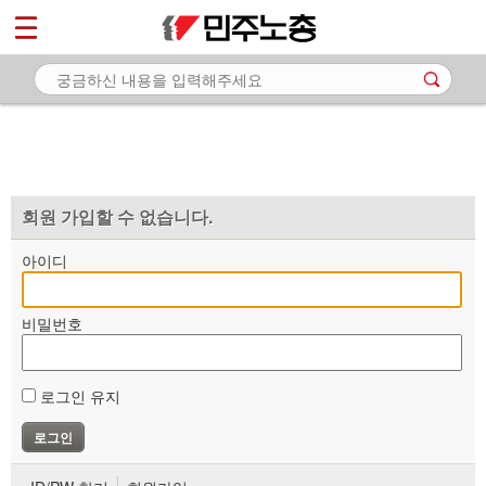
*
마이페이지
소개
<
소식
노동상담
자료
회원 가입할 수 없습니다.
부설기관
아이디
업무
비밀번호
로그인 유지