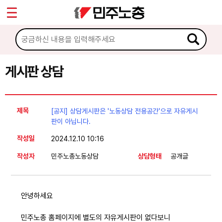
*
Sketchbook5, 스케치북5
마이페이지
소개
<
소식
게시판 상담
Sketchbook5, 스케치북5
노동상담
제목
[공지] 상담게시판은 '노동상담 전용공간'으로 자유게시
게시판 상담
판이 아닙니다.
작성일
2024.12.10 10:16
권리찾기수첩 검색
작성자
민주노총노동상담
상담형태
공개글
바로보기
찾아보기
노동조합 가입 안내
안녕하세요
전국 노동상담소 안내
민주노총 홈페이지에 별도의 자유게시판이 없다보니