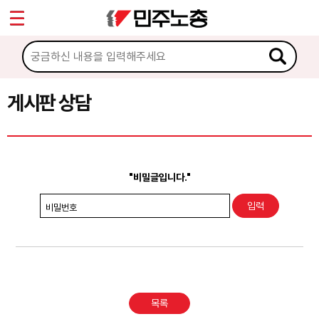
*
Sketchbook5, 스케치북5
마이페이지
소개
<
소식
게시판 상담
Sketchbook5, 스케치북5
노동상담
게시판 상담
"비밀글입니다."
권리찾기수첩 검색
비밀번호
바로보기
찾아보기
노동조합 가입 안내
목록
전국 노동상담소 안내