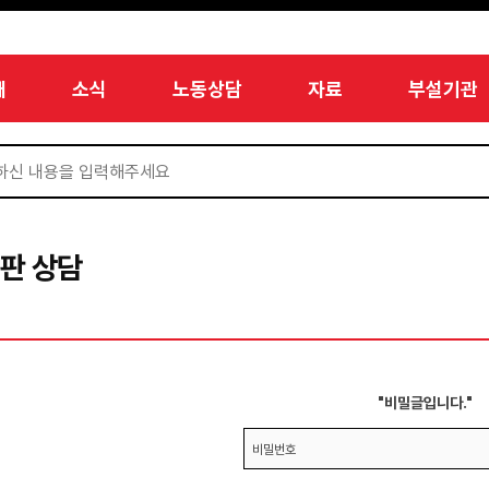
개
소식
노동상담
자료
부설기관
판 상담
"비밀글입니다."
비밀번호