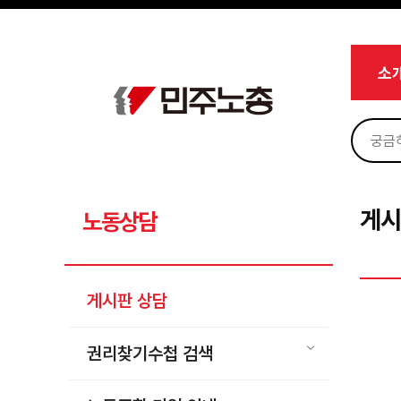
메뉴 건너뛰기
로그인
회원가입
Sketchbook5, 스케치북5
마이페이지
소개
소
<
소식
노동상담
Sketchbook5, 스케치북5
게시판 상담
권리찾기수첩 검색
게시
노동상담
바로보기
찾아보기
게시판 상담
노동조합 가입 안내
전국 노동상담소 안내
권리찾기수첩 검색
자료