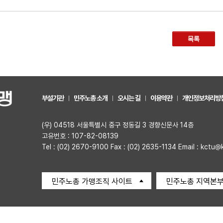
목록
부설기관
민주노총 소개
오시는 길
이용약관
개인정보처리방
(우) 04518 서울특별시 중구 정동길 3 경향신문사 14층
고유번호 : 107-82-08139
Tel : (02) 2670-9100 Fax : (02) 2635-1134 Email : kctu@
민주노총 가맹조직 사이트
민주노총 지역본부